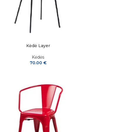
Kėdė Layer
Kėdės
70.00
€