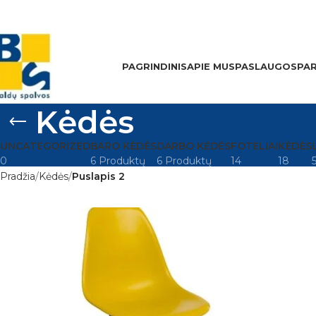
nfo@balduspalvos.lt / +370 613 18212
PAGRINDINIS
APIE MUS
PASLAUGOS
PA
Kėdės
UNCATEGORIZED
BARO KĖDĖS
DARBO KĖDĖS
FOTELIAI
KĖDĖS
0
6 Produktų
6 Produktų
14
18
Pradžia
Kėdės
Puslapis 2