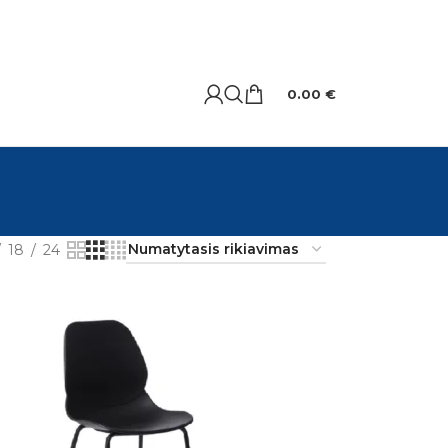
0.00
€
18
24