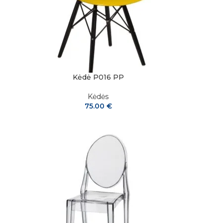
Kėdė P016 PP
Kėdės
75.00
€