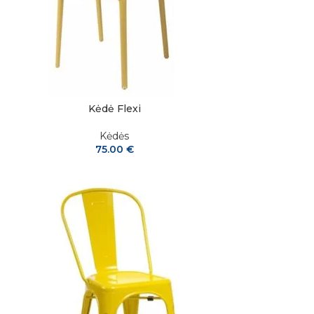
Kėdė Flexi
Kėdės
75.00
€