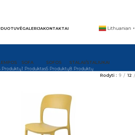
Lithuanian
RDUOTUVĖ
GALERIJA
KONTAKTAI
▼
LEMPOS
SOFA
SOFOS
STALAI/STALIUKAI
5 Produktų
1 Produktas
5 Produktų
8 Produktų
Rodyti
9
12