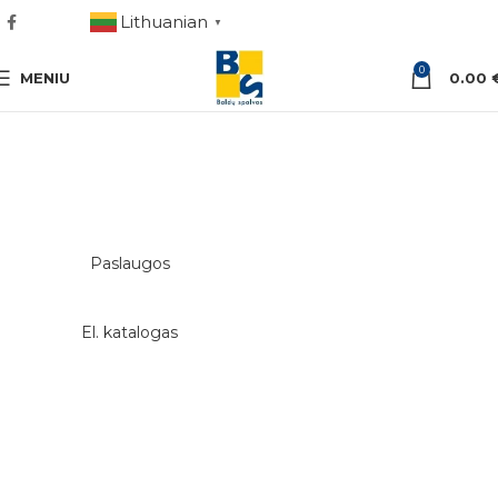
Lithuanian
▼
0
MENIU
0.00
Sveiki atvykę į
baldų spalvos
tinklapį...
Paslaugos
El. katalogas