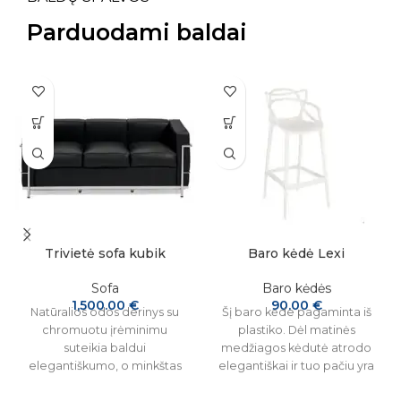
Parduodami baldai
Trivietė sofa kubik
Baro kėdė Lexi
Sofa
Baro kėdės
1,500.00
€
90.00
€
Natūralios odos derinys su
Šį baro kėde pagaminta iš
chromuotu įrėminimu
plastiko. Dėl matinės
suteikia baldui
medžiagos kėdutė atrodo
elegantiškumo, o minkštas
elegantiškai ir tuo pačiu yra
sofos užpildas garantuoja
lengvai valoma. Galima trijų