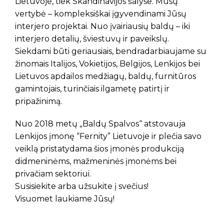
Lietuvoje, tiek Skandinavijos šalyse. Mūsų
vertybė – kompleksiškai įgyvendinami Jūsų
interjero projektai. Nuo įvairiausių baldų – iki
interjero detalių, šviestuvų ir paveikslų.
Siekdami būti geriausiais, bendradarbiaujame su
žinomais Italijos, Vokietijos, Belgijos, Lenkijos bei
Lietuvos apdailos medžiagų, baldų, furnitūros
gamintojais, turinčiais ilgametę patirtį ir
pripažinimą.
Nuo 2018 metų „Baldų Spalvos“ atstovauja
Lenkijos įmonę “Fernity” Lietuvoje ir plečia savo
veiklą pristatydama šios įmonės produkciją
didmeninėms, mažmeninės įmonėms bei
privačiam sektoriui.
Susisiekite arba užsukite į svečius!
Visuomet laukiame Jūsų!