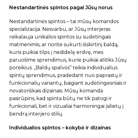
Nestandartinės spintos pagal Jūsų norus
Nestandartinės spintos – tai mūsų komandos
specializacija. Nesvarbu, ar Jūsų interjeras
reikalauja unikalios spintos su sudėtingais
matmenimis, ar norite sukurti išskirtinį baldą,
kuris puikiai tilps į nedidelę erdvę, mes
paruošime sprendimus, kurie puikiai atitiks Jūsų
poreikius. „Baldų spalvos“ teikia individualius
spintų sprendimus, pradedant nuo paprastų ir
funkcionalių variantų, baigiant sudėtingesniais ir
novatoriškais dizainais. Mūsų komanda
pasirūpins, kad spinta būtų ne tik patogi ir
funkcionali, bet ir vizualiai harmoningai įsilietų į
bendrą interjero stilių.
Individualios spintos – kokybė ir dizainas