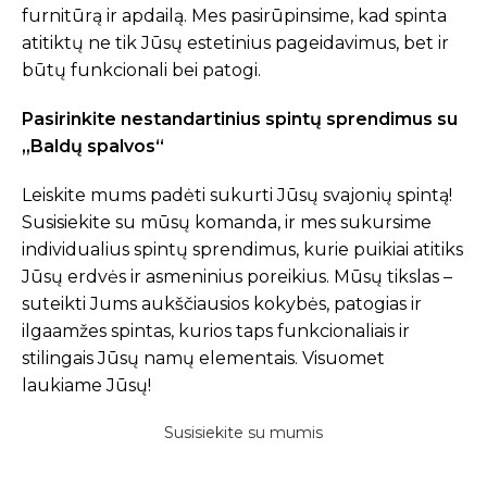
furnitūrą ir apdailą. Mes pasirūpinsime, kad spinta
atitiktų ne tik Jūsų estetinius pageidavimus, bet ir
būtų funkcionali bei patogi.
Pasirinkite nestandartinius spintų sprendimus su
„Baldų spalvos“
Leiskite mums padėti sukurti Jūsų svajonių spintą!
Susisiekite su mūsų komanda, ir mes sukursime
individualius spintų sprendimus, kurie puikiai atitiks
Jūsų erdvės ir asmeninius poreikius. Mūsų tikslas –
suteikti Jums aukščiausios kokybės, patogias ir
ilgaamžes spintas, kurios taps funkcionaliais ir
stilingais Jūsų namų elementais. Visuomet
laukiame Jūsų!
Susisiekite su mumis