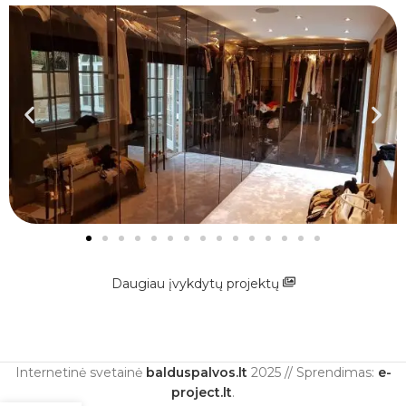
Daugiau įvykdytų projektų
Internetinė svetainė
balduspalvos.lt
2025 // Sprendimas:
e-
project.lt
.