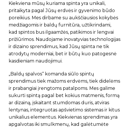
Kiekviena mūsų kuriama spinta yra unikali,
pritaikyta pagal Jūsų erdvės ir gyvenimo būdo
poreikius. Mes dirbame su aukščiausios kokybės
medžiagomis ir baldų furnitūra, užtikrindami,
kad spintos bus ilgaamžės, patikimos ir lengvai
prižiūrimos. Naudojame inovatyvias technologijas
ir dizaino sprendimus, kad Jūsų spinta ne tik
atrodytų moderniai, bet ir būtų kuo patogesnė
kasdieniam naudojimui.
„Baldų spalvos“ komanda siūlo spintų
sprendimus tiek mažoms erdvėms, tiek didelėms
ir prabangiai įrengtoms patalpoms. Mes galime
sukurti spintą pagal bet kokius matmenis, formą
ar dizainą, įskaitant stumdomas duris, atviras
lentynas, integruotas apšvietimo sistemas ir kitus
unikalius elementus. Kiekvienas sprendimas yra
apgalvotas iki smulkmenų, kad galėtumėte